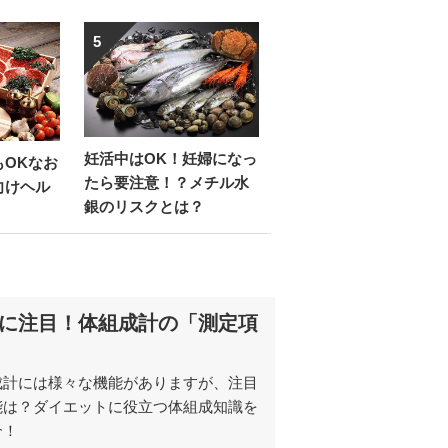
5
妊活中はOK！妊婦になっ
もOKなお
たら要注意！？メチル水
向けヘル
銀のリスクとは？
に注目！体組成計の「測定項
成計には様々な機能がありますが、注目
能は？ダイエットに役立つ体組成知識を
介！