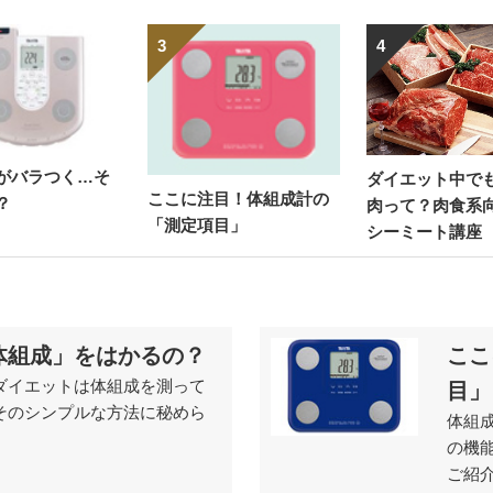
3
4
がバラつく…そ
ダイエット中で
ここに注目！体組成計の
？
肉って？肉食系
「測定項目」
シーミート講座
体組成」をはかるの？
ここ
ダイエットは体組成を測って
目」
そのシンプルな方法に秘めら
体組
の機
ご紹