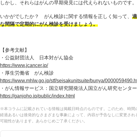
しかし、それらはがんの早期発見には代えられないものです。
いかがでしたか？ がん検診に関する情報を正しく知って、
適
な間隔で定期的にがん検診を受けましょう。
【参考文献】
・公益財団法人 日本対がん協会
https://www.jcancer.jp/
・厚生労働省 がん検診
https://www.mhlw.go.jp/stf/seisakunitsuite/bunya/0000059490.h
・がん情報サービス：国立研究開発法人国立がん研究センター
https://ganjoho.jp/public/index.html
※本コラムに記載されている情報は掲載日時点のものです。このため、時間
経過あるいは後発的なさまざまな事象によって、内容が予告なしに変更され
可能性があります。あらかじめご了承ください。