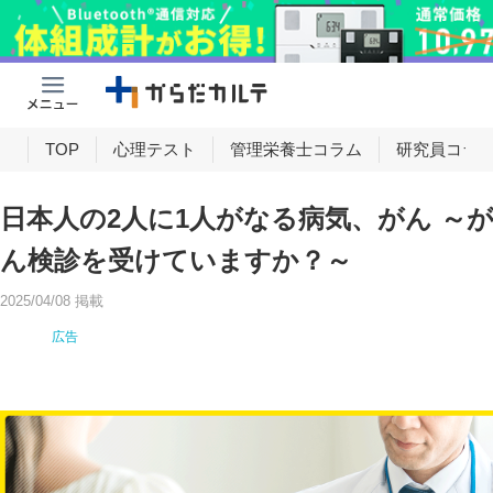
け
TOP
心理テスト
管理栄養士コラム
研究員コラ
日本人の2人に1人がなる病気、がん ～
ん検診を受けていますか？～
2025/04/08 掲載