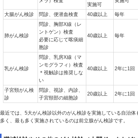
メラ）検査
実施可
実施可
大腸がん検診
問診、便潜血検査
40歳以上
毎年
問診、胸部X線（レ
ントゲン）検査
肺がん検診
40歳以上
毎年
必要に応じて喀痰細
胞診
問診、乳房X線（マ
ンモグラフィ）検査
乳がん検診
40歳以上
2年に1回
＊視触診は推奨しな
い
子宮頸がん検
問診、視診、内診、
20歳以上
2年に1回
診
子宮頸部の細胞診
最近では、5大がん検診以外のがん検診を実施している自治体
多く、最も多く実施されているのは前立腺がん検診です。