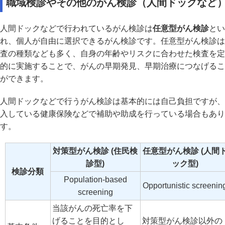
職域検診やその他のがん検診（人間ドックなど
人間ドックなどで行われているがん検診は
任意型がん検診
とい
れ、個人が自由に選択できるがん検診です。任意型がん検診は
査の種類なども多く、自身の年齢やリスクに合わせた検査を定
的に実施することで、がんの早期発見、早期治療につなげるこ
ができます。
人間ドックなどで行うがん検診は基本的には自己負担ですが、
入している健康保険などで補助や助成を行っている場合もあり
す。
対策型がん検診 (住民検
任意型がん検診 (人間
診型)
ック型)
検診分類
Population-based
Opportunistic screenin
screening
当該がんの死亡率を下
げることを目的とし
対策型がん検診以外の