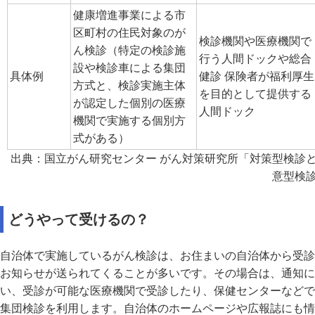
健康増進事業による市
区町村の住民対象のが
検診機関や医療機関で
ん検診（特定の検診施
行う人間ドックや総合
設や検診車による集団
具体例
健診 保険者が福利厚生
方式と、検診実施主体
を目的として提供する
が認定した個別の医療
人間ドック
機関で実施する個別方
式がある）
出典：国立がん研究センター がん対策研究所「対策型検診
意型検
どうやって受けるの？
自治体で実施しているがん検診は、お住まいの自治体から受診
お知らせが送られてくることが多いです。その場合は、通知に
い、受診が可能な医療機関で受診したり、保健センターなどで
集団検診を利用します。自治体のホームページや広報誌にも情