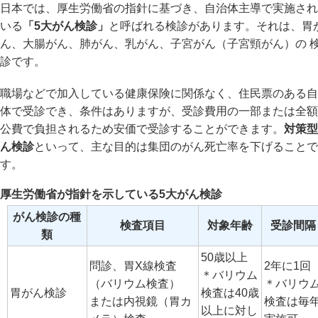
日本では、厚生労働省の指針に基づき、自治体主導で実施され
いる
「5大がん検診」
と呼ばれる検診があります。それは、胃
ん、大腸がん、肺がん、乳がん、子宮がん（子宮頸がん）の 
診です。
職場などで加入している健康保険に関係なく、住民票のある自
体で受診でき、条件はありますが、受診費用の一部または全額
公費で負担されるため安価で受診することができます。
対策型
ん検診
といって、主な目的は集団のがん死亡率を下げることで
す。
厚生労働省が指針を示している5大がん検診
がん検診の種
検査項目
対象年齢
受診間隔
類
50歳以上
問診、胃X線検査
2年に1回
＊バリウム
（バリウム検査）
＊バリウ
胃がん検診
検査は40歳
または内視鏡（胃カ
検査は毎
以上に対し