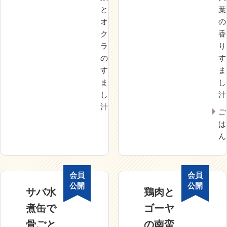
と
葉
オ
の
ク
香
ラ
り
の
す
す
ま
ま
し
し
汁
汁
ご
は
ん
会員
会員
公開
公開
サバ水
鶏肉と
煮缶で
ゴーヤ
骨ごと
の南蛮