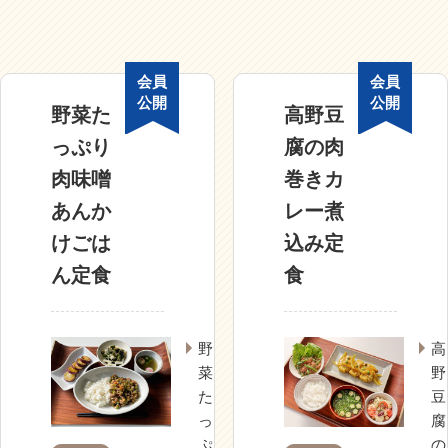
会員
会員
公開
公開
野菜た
高野豆
っぷり
腐の肉
肉味噌
巻きカ
あんか
レー煮
けごは
込み定
ん定食
食
野
高
菜
野
た
豆
っ
腐
ぷ
の