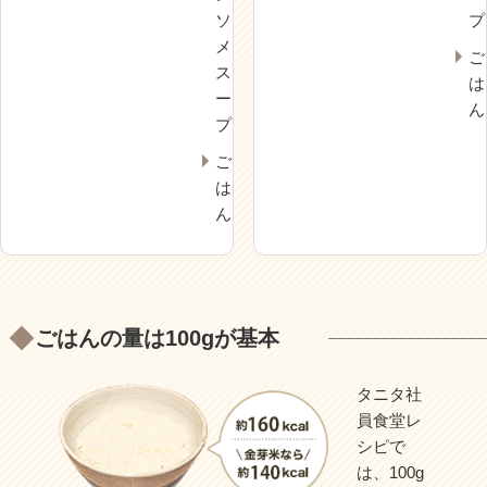
ソ
プ
メ
ご
ス
は
ー
ん
プ
ご
は
ん
ごはんの量は100gが基本
タニタ社
員食堂レ
シピで
は、100g