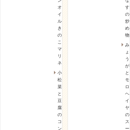
ン
な
オ
す
イ
の
ル
炒
き
め
の
物
こ
み
マ
ょ
リ
う
ネ
が
小
と
松
モ
菜
ロ
と
ヘ
豆
イ
腐
ヤ
の
の
コ
ス
ン
ー