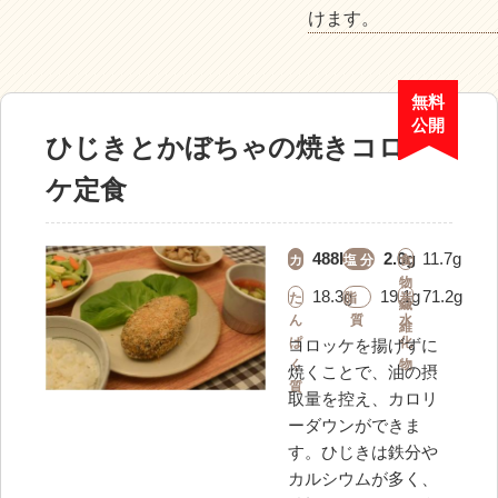
けます。
無料
公開
ひじきとかぼちゃの焼きコロッ
ケ定食
488kcal
2.6g
11.7g
カ
塩 分
食
ロ
物
18.3g
19.1g
71.2g
た
脂
炭
リ
繊
ん
質
水
ー
維
ぱ
化
コロッケを揚げずに
く
物
焼くことで、油の摂
質
取量を控え、カロリ
ーダウンができま
す。ひじきは鉄分や
カルシウムが多く、