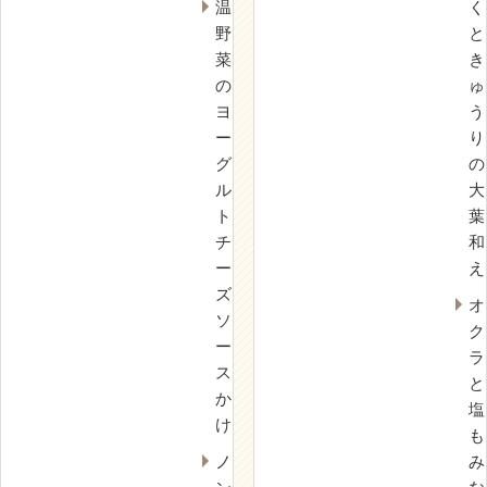
温
く
野
と
菜
き
の
ゅ
ヨ
う
ー
り
グ
の
ル
大
ト
葉
チ
和
ー
え
ズ
オ
ソ
ク
ー
ラ
ス
と
か
塩
け
も
ノ
み