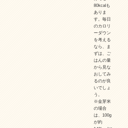
80kcalも
ありま
す。毎日
のカロリ
ーダウン
を考える
なら、ま
ずは、ご
はんの量
から見な
おしてみ
るのが良
いでしょ
う。
※金芽米
の場合
は、100g
が約