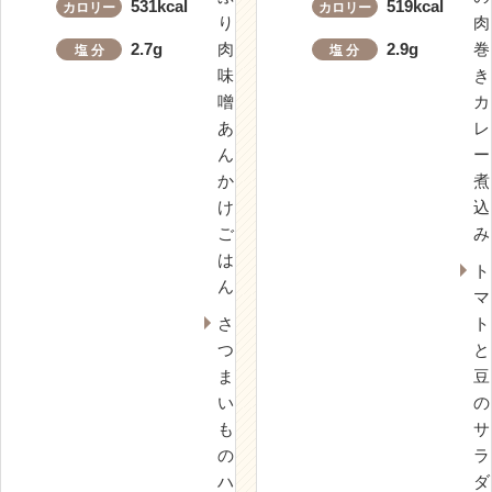
531kcal
519kcal
カロリー
カロリー
り
肉
2.7g
肉
2.9g
巻
塩 分
塩 分
味
き
噌
カ
あ
レ
ん
ー
か
煮
け
込
ご
み
は
ト
ん
マ
さ
ト
つ
と
ま
豆
い
の
も
サ
の
ラ
ハ
ダ