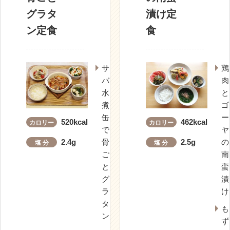
グラタ
漬け定
ン定食
食
サ
鶏
バ
肉
水
と
煮
ゴ
缶
ー
520kcal
462kcal
カロリー
カロリー
で
ヤ
2.4g
骨
2.5g
の
塩 分
塩 分
ご
南
と
蛮
グ
漬
ラ
け
タ
も
ン
ず