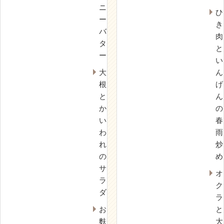
ニ
ひ
ー
き
バ
肉
タ
と
ー
い
大
ん
根
げ
と
ん
か
の
い
春
わ
雨
れ
炒
の
め
サ
オ
ラ
ク
ダ
ラ
お
と
麩
大