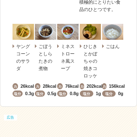
積極的にとりたい食
品のひとつです。
ヤング
ごぼう
ミネス
ひじき
ごはん
コーン
としら
トロー
とかぼ
のサラ
たきの
ネ風ス
ちゃの
ダ
煮物
ープ
焼きコ
ロッケ
26kcal
28kcal
76kcal
202kcal
156kcal
カ
カ
カ
カ
カ
ロ
ロ
ロ
ロ
ロ
0.3g
0.5g
0.8g
1g
0g
塩分
塩分
塩分
塩分
塩分
リ
リ
リ
リ
リ
ー
ー
ー
ー
ー