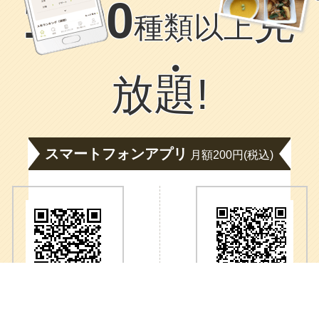
1400
見
種類以上
放
題
!
スマートフォンアプリ
月額200円(税込)