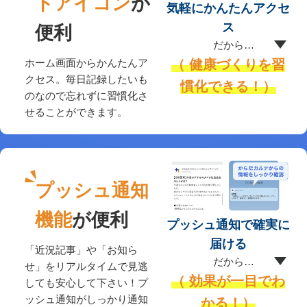
トアイコン
が
気軽にかんたんアクセ
ス
便利
だから…
ホーム画面からかんたんア
（ 健康づくりを習
クセス。毎日記録したいも
慣化できる！）
のなので忘れずに習慣化さ
せることができます。
プッシュ通知
機能
が便利
プッシュ通知で確実に
届ける
「近況記事」や「お知ら
だから…
せ」をリアルタイムで見逃
（ 効果が一目でわ
しても安心して下さい！プ
ッシュ通知がしっかり通知
かる！）