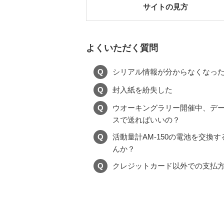
サイトの見方
よくいただく質問
Q
シリアル情報が分からなくなっ
Q
封入紙を紛失した
Q
ウオーキングラリー開催中、デ
スで送ればいいの？
Q
活動量計AM-150の電池を交換
んか？
Q
クレジットカード以外での支払