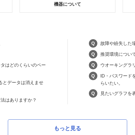
機器について
た
Q
故障や紛失した
Q
推奨環境につい
ータはどのくらいのペー
Q
ウオーキングラ
Q
ID・パスワード
するとデータは消えませ
らいたい。
Q
見たいグラフを
方法はありますか？
もっと見る