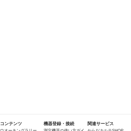
コンテンツ
機器登録・接続
関連サービス
ウオーキングラリー
測定機器の使い方ガイ
からだカルテSHOP