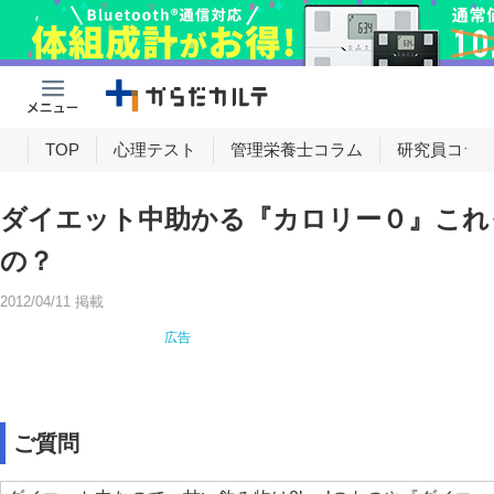
け
TOP
心理テスト
管理栄養士コラム
研究員コラ
ダイエット中助かる『カロリー０』これっ
の？
2012/04/11 掲載
ご質問