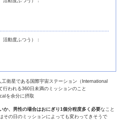
g、活動度ふつう）：
g、活動度ふつう）：
衛星である国際宇宙ステーション（International
に滞在して行われる360日未満のミッションのこと
calを余分に摂取
いか、男性の場合はおにぎり1個分程度多く必要
なこと
はその日のミッションによっても変わってきそうで