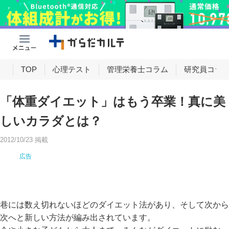
け
TOP
心理テスト
管理栄養士コラム
研究員コラ
「体重ダイエット」はもう卒業！真に美
しいカラダとは？
2012/10/23 掲載
巷には数え切れないほどのダイエット法があり、そして次から
次へと新しい方法が編み出されています。