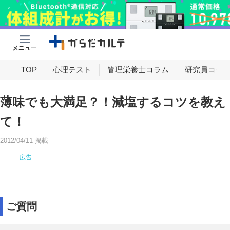
け
TOP
心理テスト
管理栄養士コラム
研究員コラ
薄味でも大満足？！減塩するコツを教え
て！
2012/04/11 掲載
ご質問