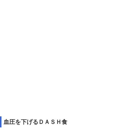
血圧を下げるＤＡＳＨ食