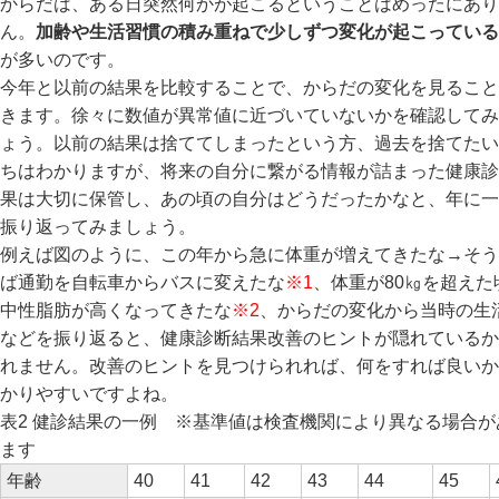
からだは、ある日突然何かが起こるということはめったにあり
ん。
加齢や生活習慣の積み重ねで少しずつ変化が起こっている
が多いのです。
今年と以前の結果を比較することで、からだの変化を見ること
きます。徐々に数値が異常値に近づいていないかを確認してみ
ょう。以前の結果は捨ててしまったという方、過去を捨てたい
ちはわかりますが、将来の自分に繋がる情報が詰まった健康診
果は大切に保管し、あの頃の自分はどうだったかなと、年に一
振り返ってみましょう。
例えば図のように、この年から急に体重が増えてきたな→そう
ば通勤を自転車からバスに変えたな
※1
、体重が80㎏を超えた
中性脂肪が高くなってきたな
※2
、からだの変化から当時の生
などを振り返ると、健康診断結果改善のヒントが隠れているか
れません。改善のヒントを見つけられれば、何をすれば良いか
かりやすいですよね。
表2 健診結果の一例 ※基準値は検査機関により異なる場合が
ます
年齢
40
41
42
43
44
45