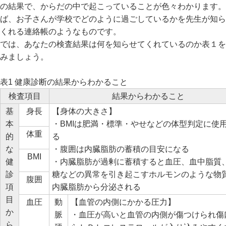
の結果で、からだの中で起こっていることが色々わかります。
ば、お子さんが学校でどのように過ごしているかを先生が知ら
くれる連絡帳のようなものです。
では、あなたの検査結果は何を知らせてくれているのか表１を
みましょう。
表1 健康診断の結果からわかること
検査項目
結果からわかること
基
身長
【身体の大きさ】
本
・BMIは肥満・標準・やせなどの体型判定に使
体重
的
る
な
・腹囲は内臓脂肪の蓄積の目安になる
BMI
健
・内臓脂肪が過剰に蓄積すると血圧、血中脂質
診
糖などの異常を引き起こすホルモンのような物
腹囲
項
内臓脂肪から分泌される
目
血圧
動
【血管の内側にかかる圧力】
か
脈
・血圧が高いと血管の内側が傷つけられ傷
ら