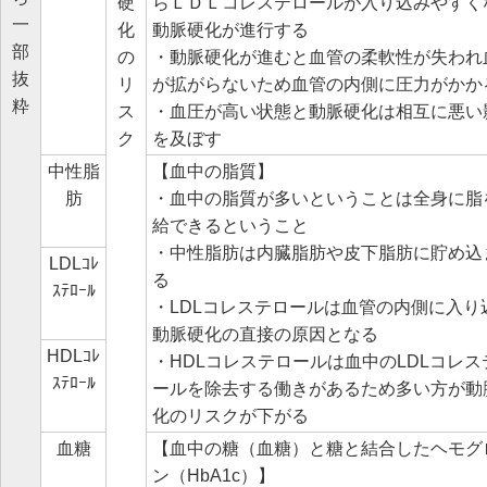
硬
らＬＤＬコレステロールが入り込みやすく
一
化
動脈硬化が進行する
部
の
・動脈硬化が進むと血管の柔軟性が失われ
抜
リ
が拡がらないため血管の内側に圧力がかか
粋
ス
・血圧が高い状態と動脈硬化は相互に悪い
ク
を及ぼす
中性脂
【血中の脂質】
肪
・血中の脂質が多いということは全身に脂
給できるということ
・中性脂肪は内臓脂肪や皮下脂肪に貯め込
LDLｺﾚ
る
ｽﾃﾛｰﾙ
・LDLコレステロールは血管の内側に入り
動脈硬化の直接の原因となる
HDLｺﾚ
・HDLコレステロールは血中のLDLコレス
ｽﾃﾛｰﾙ
ールを除去する働きがあるため多い方が動
化のリスクが下がる
血糖
【血中の糖（血糖）と糖と結合したヘモグ
ン（HbA1c）】