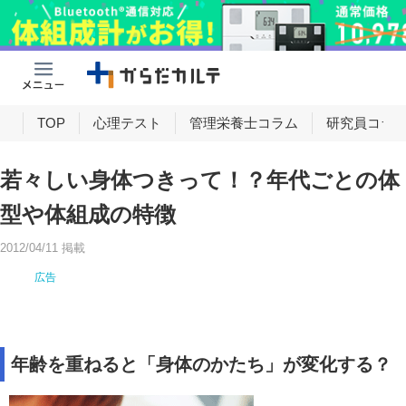
け
TOP
心理テスト
管理栄養士コラム
研究員コラ
若々しい身体つきって！？年代ごとの体
型や体組成の特徴
2012/04/11 掲載
年齢を重ねると「身体のかたち」が変化する？