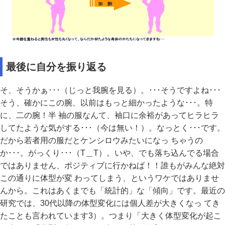
最後に自分を振り返る
そ、そうかぁ･･･（じっと我腕を見る）。･･･そうですよね･･･
そう、確かにこの腕、以前はもっと細かったような･･･。特
に、二の腕！半 袖の服なんて、袖口に余裕があってヒラヒラ
してたような気がする･･･（今は無い！）。なっとく･･･です。
だから若者用の服だとケンシロウみたいになっ ちゃうの
か･･･。がっくり･･･（T＿T）。いや、でも落ち込んでる場合
ではありません、ポジティブに行かねば！！誰もがみんな絶対
この通りに体型が変 わってしまう、というワケではありませ
んから。これはあくまでも「統計的」な「傾向」です。最近の
研究では、30代以降の体型変化には個人差が大きくなっ てき
たことも言われています3）。つまり「大きく体型変化が起こ