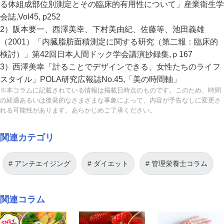
る体組成部位別測定とその臨床的有用性について」産業衛生学
会誌,Vol45, p252
2）阪本要一、西澤美幸、下村美由紀、佐藤等、池田義雄
（2001）「内臓脂肪面積測定に関する研究（第二報：臨床的
検討）」第42回日本人間ドック学会講演抄録集,ｐ167
3）西澤美幸「計ることでデザインできる、女性たちのライフ
スタイル」POLA研究広報誌No.45,「美の時間軸」
※本コラムに記載されている情報は掲載日時点のものです。このため、時間
の経過あるいは後発的なさまざまな事象によって、内容が予告なしに変更さ
れる可能性があります。あらかじめご了承ください。
関連カテゴリ
アンチエイジング
ダイエット
管理栄養士コラム
関連コラム