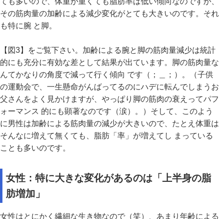
ても多いので、体重が重くても脂肪率は低い傾向なのですが、
その筋肉量の加齢による減少変化がとても大きいのです。それ
も特に腕 と脚。
【図3】をご覧下さい。加齢による腕と脚の筋肉量減少は統計
的にも充分に有効な差として結果が出ています。脚の筋肉量な
んてかなりの角度で減って行く傾向 です（；＿；）。（子供
の運動会で、一生懸命がんばってるのにハデに転んでしまうお
父さんをよく見かけますが、やっぱり脚の筋肉の衰えってパフ
ォーマンス 的にも顕著なのです（涙）。）そして、このよう
に男性は加齢による筋肉量の減少が大きいので、たとえ体重は
そんなに増えて無くても、脂肪「率」が増えてし まっている
ことも多いのです。
女性：特に大きな変化があるのは「上半身の脂
肪増加」
女性はとにかく繊細な生き物なので（笑）、あまり年齢による