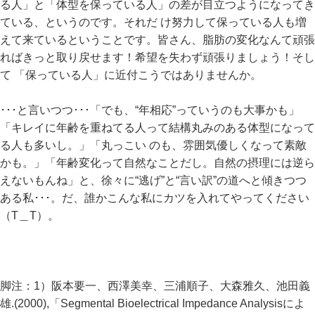
る人」と「体型を保っている人」の差が目立つようになってき
ている、というのです。それだ け努力して保っている人も増
えて来ているということです。皆さん、脂肪の変化なんて頑張
ればきっと取り戻せます！希望を失わず頑張りましょう！そし
て 「保っている人」に近付こうではありませんか。
･･･と言いつつ･･･「でも、“年相応”っていうのも大事かも」
「キレイに年齢を重ねてる人って結構丸みのある体型になって
る人も多いし。」「丸っこい のも、雰囲気優しくなって素敵
かも。」「年齢変化って自然なことだし。自然の摂理には逆ら
えないもんね」と、徐々に“逃げ”と“言い訳”の道へと傾きつつ
ある私･･･。だ、誰かこんな私にカツを入れてやってください
（T＿T）。
脚注：1）阪本要一、西澤美幸、三浦順子、大森雅久、池田義
雄.(2000),「Segmental Bioelectrical Impedance Analysisによ