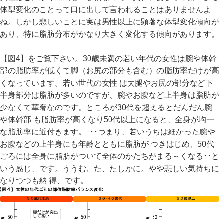
体型変化のことって口に出して言われることはありませんよ
ね。しかし悲しいことに実は男性以上に顕著な体型変化傾向が
あり、特に脂肪分布がかなり大きく変化する傾向があります。
【図4】をご覧下さい。30歳未満の若い年代の女性は腕や体幹
部の脂肪率が低くて脚（お尻の部分も含む）の脂肪率だけが高
くなっています。若い世代の女性 は太腿やお尻の部分など下
半身部分は脂肪が多いのですが、腕やお腹など上半身は脂肪が
少なくて華奢なのです。ところが30代を超えるとだんだん腕
や体幹部 も脂肪率が高くなり50代以上になると、全身が均一
な脂肪率に近付きます。･･･つまり、若いうちは細かった腕や
お腹などの上半身にも年齢とともに脂肪が つきはじめ、50代
ごろには全身に脂肪がついて全体のかたちがまる～くなる･･と
いう感じ、です。ううむ。た、たしかに。やや悲しい気持ちに
なりつつも納 得、です。