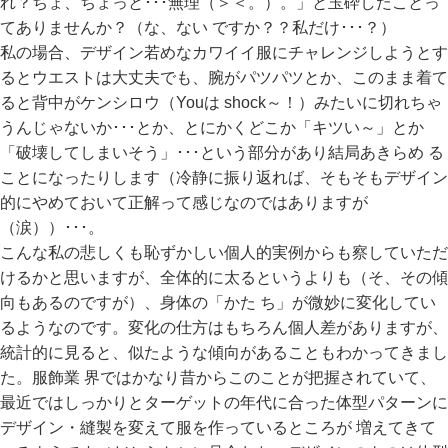
れ？ちょ、ちょっと･･･無理（＞＜。）。」と玉砕したことっ
てありませんか？（な、ない ですか？？私だけ･･･？）
私の場合、デザイン若めなカワイイ服にチャレンジしようとす
るとウエストは大丈夫でも、腕がパツパツとか、このまま着て
ると背中がケンシロウ（Youは shock～！）みたいに切れちゃ
うんじゃないか･･･とか、とにかくどこか「キツい～」とか
「破壊してしまいそう」･･･という部分があり結局あきらめ る
ことになったりします（冷静に振り返れば、そもそもデザイン
的にやめておいて正解って感じなのではありますが
（涙））･･･。
こんな私の悲しくも恥ずかしい個人的実例からも察していただ
けるかと思いますが、全体的に太るというよりも（そ、その傾
向もあるのですが）、身体の「かた ち」が微妙に変化してい
るようなのです。変化の仕方はもちろん個人差がありますが、
統計的に見ると、似たような傾向があることもわかってきまし
た。服飾業 界ではかなり昔からこのことが把握されていて、
最近ではしっかりとターゲットの年代に合った体型パターンに
デザイン・縫製を変えて服を作っているところが 増えてきて