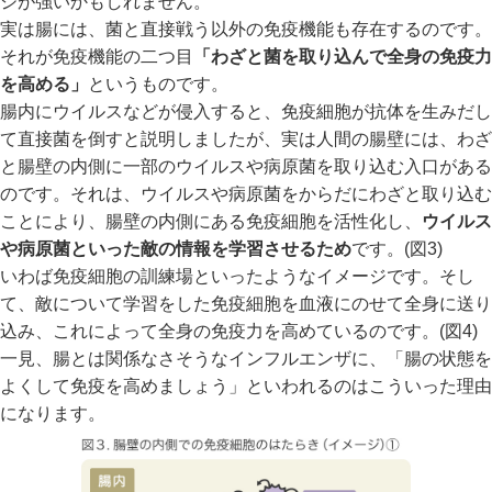
ジが強いかもしれません。
実は腸には、菌と直接戦う以外の免疫機能も存在するのです。
それが免疫機能の二つ目
「わざと菌を取り込んで全身の免疫力
を高める」
というものです。
腸内にウイルスなどが侵入すると、免疫細胞が抗体を生みだし
て直接菌を倒すと説明しましたが、実は人間の腸壁には、わざ
と腸壁の内側に一部のウイルスや病原菌を取り込む入口がある
のです。それは、ウイルスや病原菌をからだにわざと取り込む
ことにより、腸壁の内側にある免疫細胞を活性化し、
ウイルス
や病原菌といった敵の情報を学習させるため
です。(図3)
いわば免疫細胞の訓練場といったようなイメージです。そし
て、敵について学習をした免疫細胞を血液にのせて全身に送り
込み、これによって全身の免疫力を高めているのです。(図4)
一見、腸とは関係なさそうなインフルエンザに、「腸の状態を
よくして免疫を高めましょう」といわれるのはこういった理由
になります。