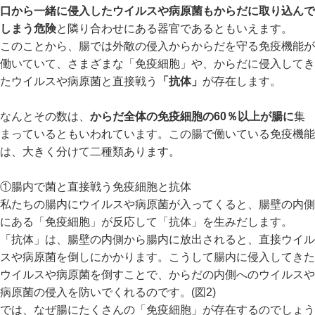
口から一緒に侵入したウイルスや病原菌もからだに取り込んで
しまう危険
と隣り合わせにある器官であるともいえます。
このことから、腸では外敵の侵入からからだを守る免疫機能が
働いていて、さまざまな「免疫細胞」や、からだに侵入してき
たウイルスや病原菌と直接戦う
「抗体」
が存在します。
なんとその数は、
からだ全体の免疫細胞の60％以上が腸に
集
まっているともいわれています。この腸で働いている免疫機能
は、大きく分けて二種類あります。
①腸内で菌と直接戦う免疫細胞と抗体
私たちの腸内にウイルスや病原菌が入ってくると、腸壁の内側
にある「免疫細胞」が反応して「抗体」を生みだします。
「抗体」は、腸壁の内側から腸内に放出されると、直接ウイル
スや病原菌を倒しにかかります。こうして腸内に侵入してきた
ウイルスや病原菌を倒すことで、からだの内側へのウイルスや
病原菌の侵入を防いでくれるのです。(図2)
では、なぜ腸にたくさんの「免疫細胞」が存在するのでしょう