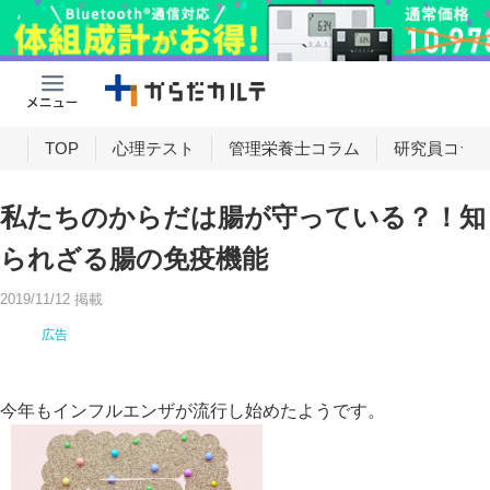
け
TOP
心理テスト
管理栄養士コラム
研究員コラ
私たちのからだは腸が守っている？！知
られざる腸の免疫機能
2019/11/12 掲載
今年もインフルエンザが流行し始めたようです。