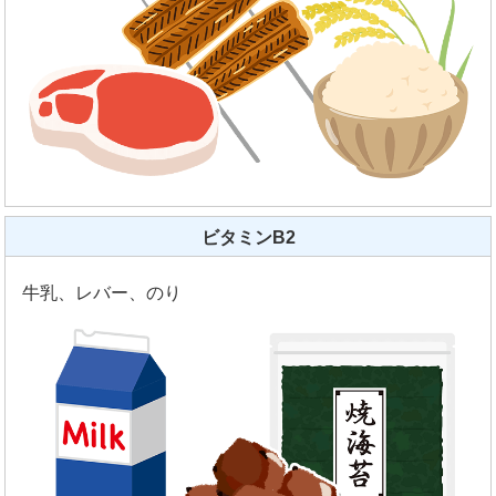
ビタミンB2
牛乳、レバー、のり