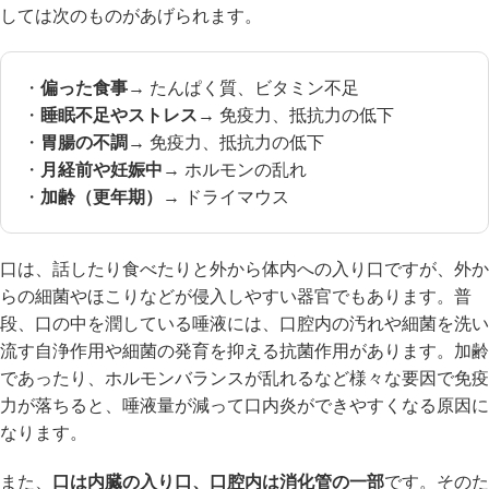
しては次のものがあげられます。
・
偏った食事
→ たんぱく質、ビタミン不足
・
睡眠不足やストレス
→ 免疫力、抵抗力の低下
・
胃腸の不調
→ 免疫力、抵抗力の低下
・
月経前や妊娠中
→ ホルモンの乱れ
・
加齢（更年期）
→ ドライマウス
口は、話したり食べたりと外から体内への入り口ですが、外か
らの細菌やほこりなどが侵入しやすい器官でもあります。普
段、口の中を潤している唾液には、口腔内の汚れや細菌を洗い
流す自浄作用や細菌の発育を抑える抗菌作用があります。加齢
であったり、ホルモンバランスが乱れるなど様々な要因で免疫
力が落ちると、唾液量が減って口内炎ができやすくなる原因に
なります。
また、
口は内臓の入り口、口腔内は消化管の一部
です。そのた