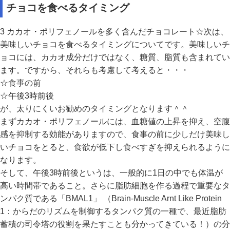
チョコを食べるタイミング
3 カカオ・ポリフェノールを多く含んだチョコレート☆次は、
美味しいチョコを食べるタイミングについてです。美味しいチ
ョコには、カカオ成分だけではなく、糖質、脂質も含まれてい
ます。ですから、それらも考慮して考えると・・・
☆食事の前
☆午後3時前後
が、太りにくいお勧めのタイミングとなります＾＾
まずカカオ・ポリフェノールには、血糖値の上昇を抑え、空腹
感を抑制する効能がありますので、食事の前に少しだけ美味し
いチョコをとると、食欲が低下し食べすぎを抑えられるように
なります。
そして、午後3時前後というは、一般的に1日の中でも体温が
高い時間帯であること。さらに脂肪細胞を作る過程で重要なタ
ンパク質である「BMAL1」 （Brain-Muscle Arnt Like Protein
1：からだのリズムを制御するタンパク質の一種で、最近脂肪
蓄積の司令塔の役割を果たすことも分かってきている！）の分