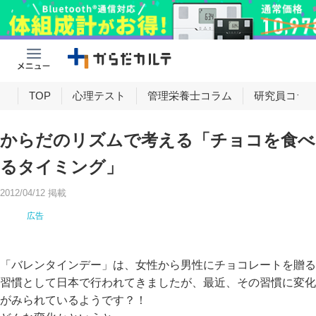
け
TOP
心理テスト
管理栄養士コラム
研究員コラ
からだのリズムで考える「チョコを食べ
るタイミング」
2012/04/12 掲載
「バレンタインデー」は、女性から男性にチョコレートを贈る
習慣として日本で行われてきましたが、最近、その習慣に変化
がみられているようです？！