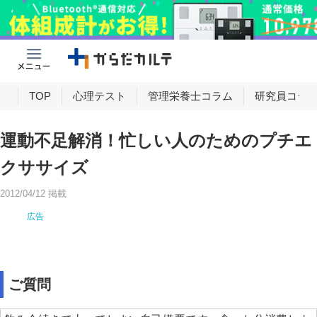
け
TOP
心理テスト
管理栄養士コラム
研究員コラ
運動不足解消！忙しい人のためのプチエ
クササイズ
2012/04/12 掲載
ご質問