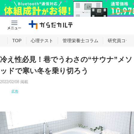
け
TOP
心理テスト
管理栄養士コラム
研究員コラ
冷え性必見！巷でうわさの“サウナ”メソ
ッドで寒い冬を乗り切ろう
2022/02/08 掲載