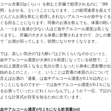
コール含量22gくらい）を飲むと肝臓で処理されるのに「3時
間」もかかる、ということになります。この処理速度を超えて
どんどんお酒を飲むと処理しきれないアルコールが血中をぐる
ぐる回ることになります。同量のお酒を飲んでも、体重の軽い
人･･･つまり血液が少ない人ほど血中アルコール濃度は高くな
りますし、肝臓の大きさも体重に影響されますので、少しの量
で「お酒が回ってしまう」状態になりやすくなります。
では、楽しい気分の“ほろ酔い”はどれくらいなのかというと、
血中アルコール濃度が大体0.1％程度になっている状態で、こ
れ以上濃度が高くなると気分が悪くなったり身体に悪影響が出
始めるとのこと。･･･と、いうことは普通の体質の人について
言えばお酒の「適量」は血中アルコール濃度が0.1％以内とい
うことになるのですが･･･では血中アルコール濃度が0.1％にな
るお酒っていったいどれくらいなんでしょうか？一応、下記の
ような計算式が目安を知るために出ています。
血中アルコール濃度が0.1％になる飲酒量(ml)