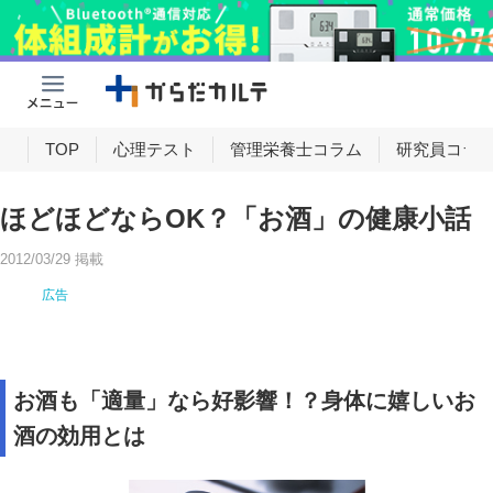
け
TOP
心理テスト
管理栄養士コラム
研究員コラ
ほどほどならOK？「お酒」の健康小話
2012/03/29 掲載
お酒も「適量」なら好影響！？身体に嬉しいお
酒の効用とは