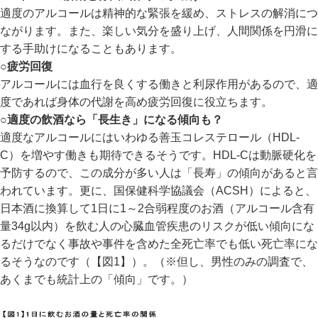
適度のアルコールは精神的な緊張を緩め、ストレスの解消につ
ながります。また、楽しい気分を盛り上げ、人間関係を円滑に
する手助けになることもあります。
○疲労回復
アルコールには血行を良くする働きと利尿作用があるので、適
度であれば身体の代謝を高め疲労回復に役立ちます。
○適度の飲酒なら「長生き」になる傾向も？
適度なアルコールにはいわゆる善玉コレステロール（HDL-
C）を増やす働きも期待できるそうです。HDL-Cは動脈硬化を
予防するので、この成分が多い人は「長寿」の傾向があると言
われています。更に、国保健科学協議会（ACSH）によると、
日本酒に換算して1日に1～2合弱程度のお酒（アルコール含有
量34g以内）を飲む人の心臓血管疾患のリスクが低い傾向にな
るだけでなく事故や事件を含めた全死亡率でも低い死亡率にな
るそうなのです（【図1】）。（※但し、男性のみの調査で、
あくまでも統計上の「傾向」です。）