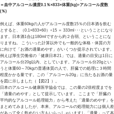
＝血中アルコール濃度0.1％×833×体重(kg)÷アルコール度数
(％)
例えば、体重60kgの人がアルコール度数15％の日本酒を飲む
とすると、（0.1×833×60）÷15 ＝ 333ml･･･ということになり
ます。日本酒1合は180mlですから約２合弱、ということにな
りますね。 こういった計算以外でも一般的な体格・体質の方
に向けて「お酒の適量めやす」がいくつか提示されています。
例えば厚生労働省の「健康日本21」では、適量の目安は1日に
アルコール分20g以内、としています。アルコール分20gとい
うと体重60～70kgの普通体質の人で、肝臓での処理に３時間
程度かかる量です。この「アルコール20g」に当たるお酒の量
を図に示しました（【図2】）。
日本のアルコール健康医学協会では、この量の2倍程度までを
「適量のめやす」として提示しています。 ここまで「肝臓の
平均的なアルコール処理能力」から考えた「適量のめやす」を
まとめてみましたが、本来、アルコールの処理能力には個人差
があって全く飲めない方もいらっしゃいますし「適量」って本