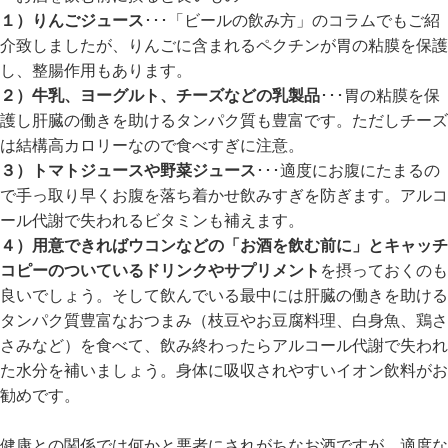
１）りんごジュース
･･･「ビールの飲み方」のコラムでもご紹
介致しましたが、りんごに含まれるペクチンが胃の粘膜を保護
し、整腸作用もあります。
２）牛乳、ヨーグルト、チーズなどの乳製品
･･･胃の粘膜を保
護し肝臓の働きを助けるタンパク質も豊富です。ただしチーズ
は結構高カロリーなので食べすぎに注意。
３）トマトジュースや野菜ジュース
･･･適度にお腹にたまるの
で手っ取り早くお腹を落ち着かせ飲みすぎを防ぎます。アルコ
ール代謝で失われるビタミンも補えます。
４）用意できればウコンなどの「お酒を飲む前に」とキャッチ
コピーのついているドリンクやサプリメント
を摂っておくのも
良いでしょう。そして飲んでいる最中には肝臓の働きを助ける
タンパク質豊富なおつまみ（枝豆やお豆腐料理、白身魚、鶏さ
さみなど）を食べて、飲み終わったらアルコール代謝で失われ
た水分を補いましょう。身体に吸収されやすいイオン飲料がお
勧めです。
健康との関係では何かと悪者にされがちなお酒ですが、適度な