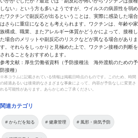
いかがでしたか？最近では「副反応が怖いからワクチンは接種
しない」という方も多いようですが、ウイルスの病原性を弱め
たワクチンで副反応が出るということは、実際に感染した場合
はさらに重症になるとも考えられます。ワクチンは、年齢や家
族構成、職業、またアレルギー体質かどうかによって、接種し
た場合のメリットや副反応のリスクなどが異なる場合がありま
す。それらをしっかりと見極めた上で、ワクチン接種の判断を
されることをおすすめします。
参考文献：厚生労働省資料（
予防接種法
海外渡航のための予
防接種
）
※本コラムに記載されている情報は掲載日時点のものです。このため、時間
の経過あるいは後発的なさまざまな事象によって、内容が予告なしに変更さ
れる可能性があります。あらかじめご了承ください。
関連カテゴリ
からだを知る
健康管理
風邪・病気予防