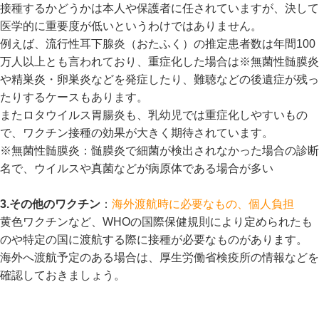
接種するかどうかは本人や保護者に任されていますが、決して
医学的に重要度が低いというわけではありません。
例えば、流行性耳下腺炎（おたふく）の推定患者数は年間100
万人以上とも言われており、重症化した場合は※無菌性髄膜炎
や精巣炎・卵巣炎などを発症したり、難聴などの後遺症が残っ
たりするケースもあります。
またロタウイルス胃腸炎も、乳幼児では重症化しやすいもの
で、ワクチン接種の効果が大きく期待されています。
※無菌性髄膜炎：髄膜炎で細菌が検出されなかった場合の診断
名で、ウイルスや真菌などが病原体である場合が多い
3.その他のワクチン
：
海外渡航時に必要なもの、個人負担
黄色ワクチンなど、WHOの国際保健規則により定められたも
のや特定の国に渡航する際に接種が必要なものがあります。
海外へ渡航予定のある場合は、
厚生労働省検疫所の情報
などを
確認しておきましょう。