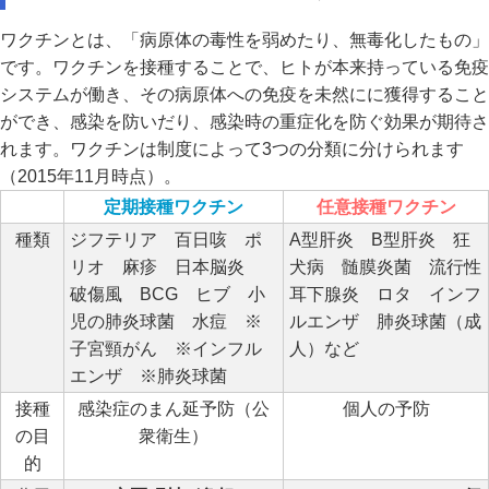
ワクチンとは、「病原体の毒性を弱めたり、無毒化したもの」
です。ワクチンを接種することで、ヒトが本来持っている免疫
システムが働き、その病原体への免疫を未然にに獲得すること
ができ、感染を防いだり、感染時の重症化を防ぐ効果が期待さ
れます。ワクチンは制度によって3つの分類に分けられます
（2015年11月時点）。
定期接種ワクチン
任意接種ワクチン
種類
ジフテリア 百日咳 ポ
A型肝炎 B型肝炎 狂
リオ 麻疹 日本脳炎
犬病 髄膜炎菌 流行性
破傷風 BCG ヒブ 小
耳下腺炎 ロタ インフ
児の肺炎球菌 水痘 ※
ルエンザ 肺炎球菌（成
子宮頸がん ※インフル
人）など
エンザ ※肺炎球菌
接種
感染症のまん延予防（公
個人の予防
の目
衆衛生）
的