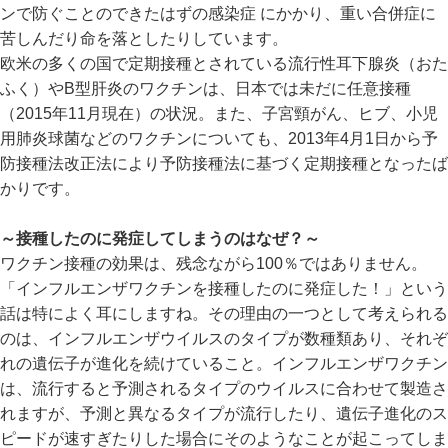
ンで防ぐことのできたはずの感染症 にかかり、重い合併症に
苦しんだり命を落としたりしています。
欧米の多くの国で定期接種とされている流行性耳下腺炎（おた
ふく）やB型肝炎のワクチンは、日本では未だに任意接種
（2015年11月現在）の状況。また、子宮頸がん、ヒブ、小児
用肺炎球菌などのワクチンについても、2013年4月1日から予
防接種法改正法により予防接種法に基づく定期接種となったば
かりです。
～接種したのに発症してしまうのはなぜ？～
ワクチン接種の効果は、残念ながら100％ではありません。
「インフルエンザワクチンを接種したのに発症した！」という
話は特によく耳にしますね。その理由の一つとして考えられる
のは、インフルエンザウイルスのタイプが数種類あり、それぞ
れの遺伝子が進化を続けていること。インフルエンザワクチン
は、流行すると予測されるタイプのウイルスに合わせて製造さ
れますが、予測と異なるタイプが流行したり、遺伝子進化のス
ピードが速すぎたりした場合にそのようなことが起こってしま