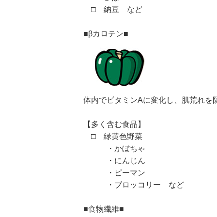
□ 納豆 など
■βカロテン■
体内でビタミンAに変化し、肌荒れを
【多く含む食品】
□ 緑黄色野菜
・かぼちゃ
・にんじん
・ピーマン
・ブロッコリー など
■食物繊維■