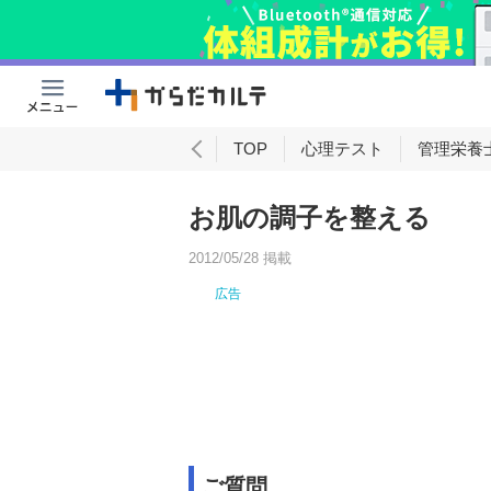
理
女性向け
男性向け
TOP
心理テスト
管理栄養
お肌の調子を整える
2012/05/28 掲載
ご質問