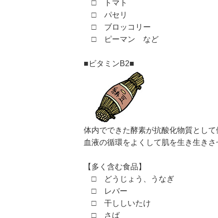
□ トマト
□ パセリ
□ ブロッコリー
□ ピーマン など
■ビタミンB2■
体内でできた酵素が抗酸化物質として
血液の循環をよくして肌を生き生きさ
【多く含む食品】
□ どうじょう、うなぎ
□ レバー
□ 干ししいたけ
□ さば