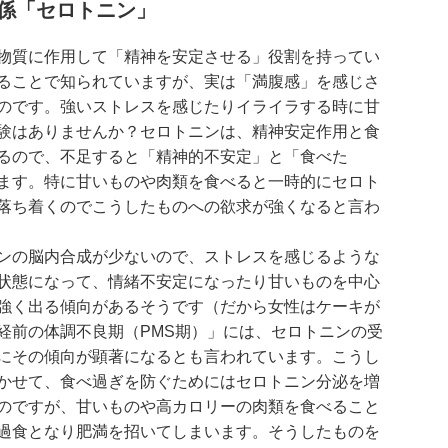
関係「セロトニン」
物質に作用して「精神を安定させる」役割を持ってい
ることで知られていますが、実は「満腹感」を感じさ
のです。強いストレスを感じたりイライラする時に甘
験はありませんか？セロトニンは、精神安定作用と食
るので、不足すると「精神的不安定」と「食べた
ます。特に甘いものや肉類を食べると一時的にセロト
落ち着くのでこうしたものへの欲求が強くなると言わ
ンの脳内合成が少ないので、ストレスを感じるような
状態になって、情緒不安定になったり甘いものを中心
強く出る傾向があるそうです（だから女性はケーキが
経前の体調不良期（PMS期）」には、セロトニンの受
にその傾向が顕著になるとも言われています。こうし
かせて、食べ過ぎを防ぐためにはセロトニン分泌を増
のですが、甘いものや高カロリーの肉類を食べること
過食となり肥満を招いてしまいます。そうしたものを