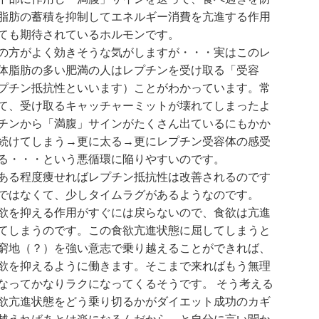
脂肪の蓄積を抑制してエネルギー消費を亢進する作用
ても期待されているホルモンです。
の方がよく効きそうな気がしますが・・・実はこのレ
体脂肪の多い肥満の人はレプチンを受け取る「受容
プチン抵抗性といいます）ことがわかっています。常
て、受け取るキャッチャーミットが壊れてしまったよ
チンから「満腹」サインがたくさん出ているにもかか
続けてしまう→更に太る→更にレプチン受容体の感受
る・・・という悪循環に陥りやすいのです。
ある程度痩せればレプチン抵抗性は改善されるのです
ではなくて、少しタイムラグがあるようなのです。
欲を抑える作用がすぐには戻らないので、食欲は亢進
てしまうのです。この食欲亢進状態に屈してしまうと
窮地（？）を強い意志で乗り越えることができれば、
欲を抑えるように働きます。そこまで来ればもう無理
なってかなりラクになってくるそうです。 そう考える
欲亢進状態をどう乗り切るかがダイエット成功のカギ