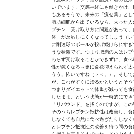
いでいます。交感神経にも働きかけ、
もあるそうで、未来の「痩せ薬」とし
脂肪細胞から出ているなら、太った人
プチン、受け取り方に問題があって、
体」が反応しにくくなってしまう（レ
に剛速球のボールが投げ続けられすぎ
うな状態です。つまり肥満の人はレプ
わらず受け取ることができずに、食べ
性が鈍くなる→更に食欲抑えられず太
うう。怖いですね（＞＜。）。そして
が、これがすぐに治るかというとそう
つまりダイエットで体重が減っても食
したまま、という状態が一時的にでき
「リバウンド」を招くのですが、この
そのうちレプチン抵抗性は改善し、食
しなくても自然に食べ過ぎたりしなく
とレプチン抵抗性の改善を待つ間の食