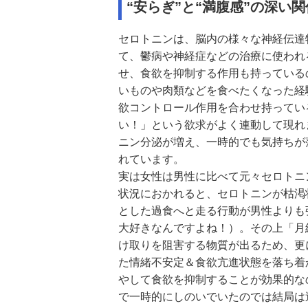
“安らぎ”と“満腹感”の深い
セロトニンは、脳内の様々な神経伝達
て、鬱病や神経症などの治療に使われ
せ、食欲を抑制する作用も持っている
いものや肉類などを食べたくなった経
欲コントロール作用を合わせ持ってい
い！」という欲求がよく連動して現れ
ニン分泌が増え、一時的でも気持ちが
れています。
実は女性は男性に比べて元々セロトニ
状況におかれると、セロトニンが枯渇
とした過食へと走る行動が男性よりも
大好きなんですよね！）。その上「月
け取りを阻害する物質が出るため、更
た情緒不安定＆食欲亢進状態を落ち着
やして食欲を抑制することが効果的な
で一時的にしのいでいたのでは結局は