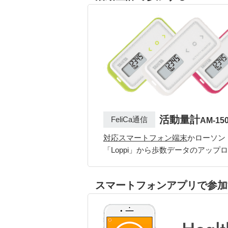
活動量計
FeliCa通信
AM-15
対応スマートフォン端末
かローソン
「Loppi」から歩数データのアップ
スマートフォンアプリで参加