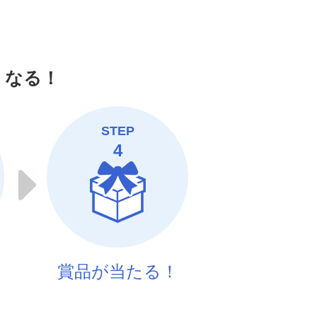
くなる！
STEP
4
う
賞品が当たる！