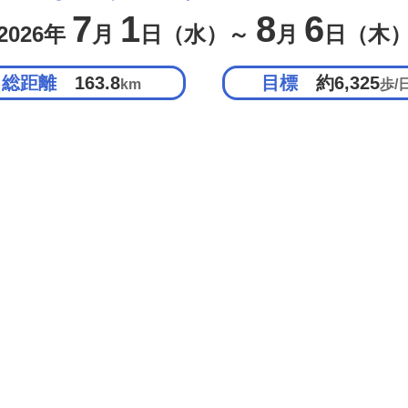
7
1
8
6
2026年
月
日（水）～
月
日（木
総距離
163.8
目標
約6,325
km
歩/