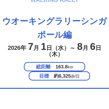
ウオーキングラリー
シンガ
ポール編
7
1
8
6
2026年
月
日（水）～
月
日
（木）
総距離
163.8
km
目標
約6,325
歩/日