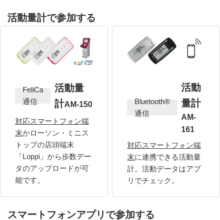
活動量計で参加する
活動
活動量
FeliCa
通信
Bluetooth®
量計
計
AM-150
通信
AM-
対応スマートフォン端
161
末
かローソン・ミニス
トップの店頭端末
対応スマートフォン端
「Loppi」から歩数デー
末
に連携できる活動量
タのアップロードが可
計。活動データはアプ
能です。
リでチェック。
スマートフォンアプリで参加する