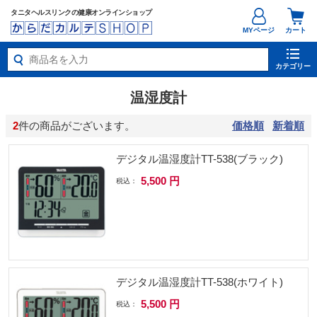
タニタヘルスリンクの健康オンラインショップ
MYページ
カート
カテゴリー
温湿度計
2
件の商品がございます。
価格順
新着順
デジタル温湿度計TT-538(ブラック)
5,500 円
税込：
デジタル温湿度計TT-538(ホワイト)
5,500 円
税込：