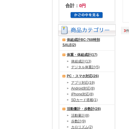
合計：
0円
3
体組成計BC-768特別
SALE(2)
体重・体組成計(17)
体組成計(13)
デジタル体重計(5)
PC・スマホ対応(26)
アプリ対応(19)
Android対応(8)
iPhone対応(8)
SDカード搭載(1)
活動量計・歩数計(28)
活動量計(8)
歩数計(9)
カロリズム(2)