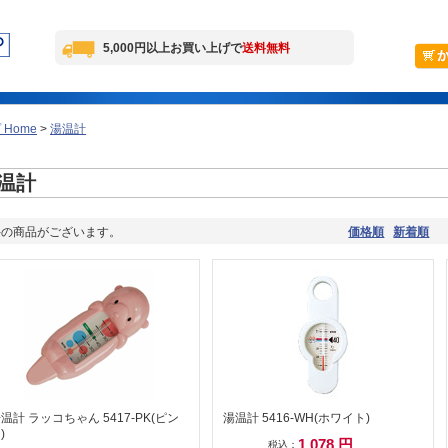
5,000円以上お買い上げで
送料無料
Home
>
湯温計
温計
件の商品がございます。
価格順
新着順
温計 ラッコちゃん 5417-PK(ピン
湯温計 5416-WH(ホワイト)
)
1,078 円
税込：