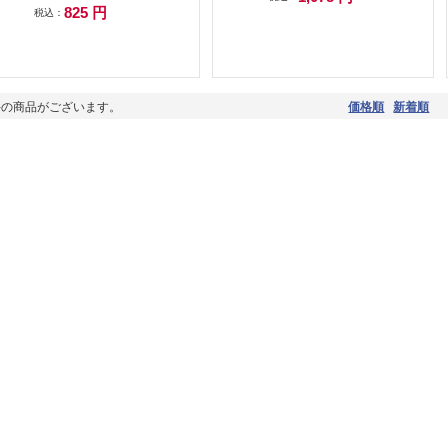
825 円
税込：
件の商品がございます。
価格順
新着順