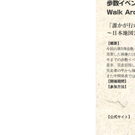
【概要】
今回の第5弾歩数
充実した画像だ
今までの歩数イ
是非、完走目指し
完走者の中から
また中間発表で
【開催期間】
【参加方法】
【公式サイト】