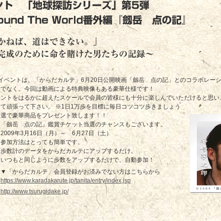
イベントは、「からだカルテ」6月20日公開映画「劔岳 点の記」とのコラボレー
けでなく、今回は動画による特典映像もある豪華仕様です！
ベントをはるかに超えたスケールで会員の皆様にも十分に楽しんでいただけると思い
て頑張って下さい。 ※1日1万歩を目標に毎日コツコツ歩きましょう
抽選で豪華商品をプレゼント致します！！
は「劔岳 点の記」鑑賞チケット当選のチャンスもございます。
2009年3月16日（月）～ 6月27日（土）
参加方法はとっても簡単です。
歩数計のデータをからだカルテにアップするだけ。
いつもと同じように歩数をアップするだけで、自動参加！
▼「からだカルテ」会員登録がお済みでない方はこちらから
https://www.karadakarute.jp/tanita/entry/index.jsp
http://www.tsurugidake.jp/