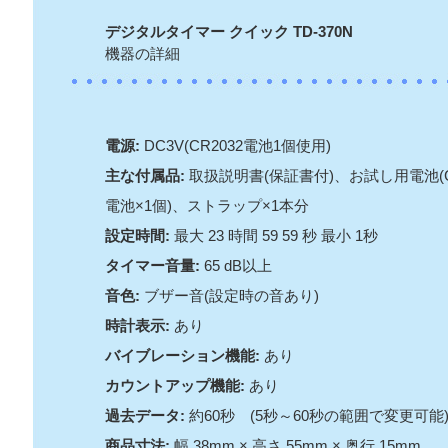
デジタルタイマー クイック TD-370N
機器の詳細
電源:
DC3V(CR2032電池1個使用)
主な付属品:
取扱説明書(保証書付)、お試し用電池(C
電池×1個)、ストラップ×1本分
設定時間:
最大 23 時間 59 59 秒 最小 1秒
タイマー音量:
65 dB以上
音色:
ブザー音(設定時の音あり)
時計表示:
あり
バイブレーション機能:
あり
カウントアップ機能:
あり
過去データ:
約60秒 (5秒～60秒の範囲で変更可能
商品寸法:
幅 38mm × 高さ 55mm × 奥行 15mm