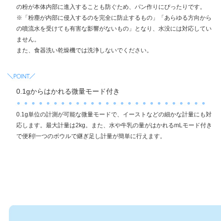
の粉が本体内部に進入することも防ぐため、パン作りにぴったりです。
※「粉塵が内部に侵入するのを完全に防止するもの」「あらゆる方向から
の噴流水を受けても有害な影響がないもの」となり、水没には対応してい
ません。
また、食器洗い乾燥機では洗浄しないでください。
0.1gからはかれる微量モード付き
0.1g単位の計測が可能な微量モードで、イーストなどの細かな計量にも対
応します。最大計量は2kg。また、水や牛乳の量がはかれるmLモード付き
で便利!一つのボウルで継ぎ足し計量が簡単に行えます。