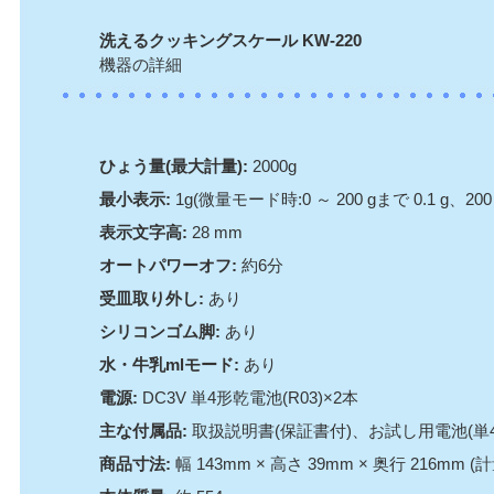
洗えるクッキングスケール KW-220
機器の詳細
ひょう量(最大計量):
2000g
最小表示:
1g(微量モード時:0 ～ 200 gまで 0.1 g、200 ～
表示文字高:
28 mm
オートパワーオフ:
約6分
受皿取り外し:
あり
シリコンゴム脚:
あり
水・牛乳mlモード:
あり
電源:
DC3V 単4形乾電池(R03)×2本
主な付属品:
取扱説明書(保証書付)、お試し用電池(単4形
商品寸法:
幅 143mm × 高さ 39mm × 奥行 216mm (