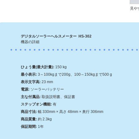
見や
デジタルソーラーヘルスメーター HS-302
機器の詳細
ひょう量(最大計量):
150 kg
最小表示:
3～100kgまで200g、100～150kgまで500 g
表示文字高:
23 mm
電源:
ソーラーバッテリー
主な付属品:
取扱説明書、保証書
ステップオン機能:
有
商品寸法:
幅 330mm × 高さ 48mm × 奥行 306mm
商品質量:
約 2.3kg
保証期間:
1年