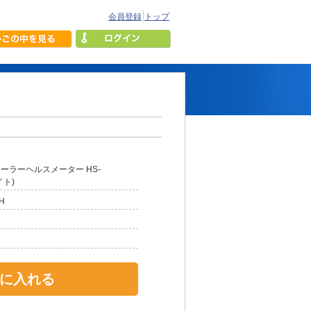
会員登録
トップ
)
ーラーヘルスメーター HS-
イト)
H