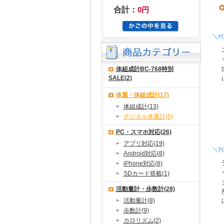
合計：
0円
体組成計BC-768特別
SALE(2)
体重・体組成計(17)
体組成計(13)
デジタル体重計(5)
PC・スマホ対応(26)
アプリ対応(19)
Android対応(8)
iPhone対応(8)
SDカード搭載(1)
活動量計・歩数計(28)
活動量計(8)
歩数計(9)
カロリズム(2)