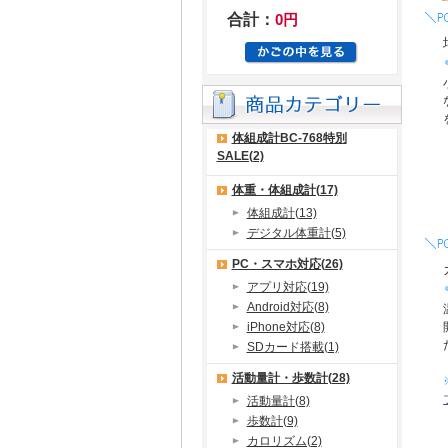
合計：
0円
体組成計BC-768特別
SALE(2)
体重・体組成計(17)
体組成計(13)
デジタル体重計(5)
PC・スマホ対応(26)
アプリ対応(19)
Android対応(8)
iPhone対応(8)
SDカード搭載(1)
活動量計・歩数計(28)
活動量計(8)
歩数計(9)
カロリズム(2)