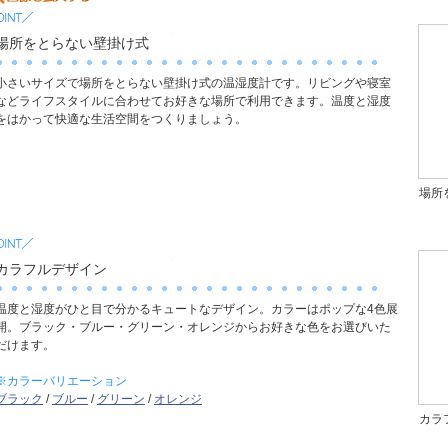
場所をとらない壁掛け式
小さいサイズで場所をとらない壁掛け式の温湿度計です。リビングや寝室
などライフスタイルに合わせてお好きな場所で利用できます。温度と湿度
をはかって快適な生活空間をつくりましょう。
場所
カラフルデザイン
温度と湿度がひと目で分かるキュートなデザイン。カラーはポップな4色展
開。ブラック・ブルー・グリーン・オレンジからお好きな色をお選びいた
だけます。
※カラーバリエーション
ブラック
/
ブルー
/
グリーン
/
オレンジ
カラ