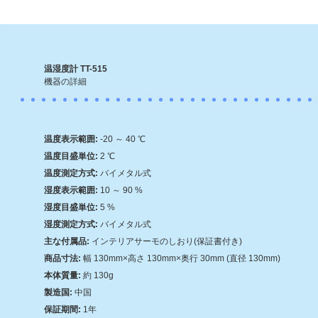
温湿度計 TT-515
機器の詳細
温度表示範囲:
-20 ～ 40 ℃
温度目盛単位:
2 ℃
温度測定方式:
バイメタル式
湿度表示範囲:
10 ～ 90 %
湿度目盛単位:
5 %
湿度測定方式:
バイメタル式
主な付属品:
インテリアサーモのしおり(保証書付き)
商品寸法:
幅 130mm×高さ 130mm×奥行 30mm (直径 130mm)
本体質量:
約 130g
製造国:
中国
保証期間:
1年