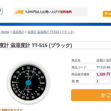
5,000円以上お買い上げで
送料無料
Home
>
温湿度計
>
温度計 温湿度計 TT-515 (ブラック)
度計 温湿度計 TT-515 (ブラック)
商品名
温度計 温湿
商品コード
TT-515-BK
1,320 円
税込販売価格
個 数