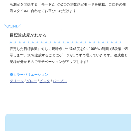
ら測定を開始する「モード2」の2つの歩数測定モードを搭載。ご自身の生
活スタイルに合わせてお選びいただけます。
目標達成度がわかる
設定した目標歩数に対して現時点での達成度を0～100%の範囲で5段階で表
示します。20%達成するごとにゲージが1つずつ増えていきます。達成度と
記録が分かるのでモチベーションがアップします!
※カラーバリエーション
グリーン
/
グレー
/
ピンク
/
パープル