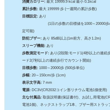
消費カロリー:
最大 19999.9 kcal 最小 0.1kcal
累計歩数:
最大 199999 歩 (一週間の累計歩数)
目標設定:
あり
(1日の歩数の目標値を1000～20000歩の
定可能)
防犯ブザー:
あり 85dB以上(1m前方、高さ1.2m)
スリープ機能:
あり
歩数測定モード:
あり(2段階:モード1(4秒以上の連
ード2(7秒以上の連続歩行でカウント開始)
目標歩数:
1000～20000歩 (500歩単位)
歩幅:
20～150cm/歩 (1cm)
表示文字高:
7 mm
電源:
DC3V(CR2032コイン形リチウム電池1個使用)
主な付属品:
取扱説明書(保証書付)、お試し用電池(CR
電池1個)、ネックストラップ1本、ブザー用ストラッ