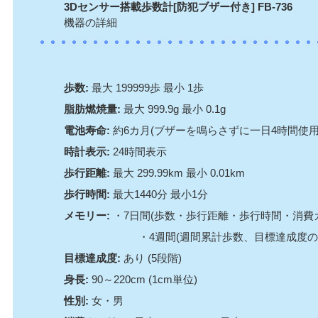
3Dセンサー搭載歩数計[防犯ブザー付き] FB-736
機器の詳細
歩数:
最大 199999歩 最小 1歩
脂肪燃焼量:
最大 999.9g 最小 0.1g
電池寿命:
約6カ月(ブザーを鳴らさずに一日4時間使用
時計表示:
24時間表示
歩行距離:
最大 299.99km 最小 0.01km
歩行時間:
最大1440分 最小1分
メモリー:
・7日間(歩数・歩行距離・歩行時間・消費
・4週間(週間累計歩数、目標達成度の
目標達成度:
あり (5段階)
身長:
90～220cm (1cm単位)
性別:
女・男