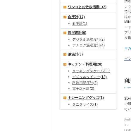
活
ょう
ワンコとお散歩活動...(2)
で
はか
血圧計(17)
MI
血圧計(1)
ード
プリ
温湿度計(6)
タ
デジタル温湿度計(2)
アナログ温湿度計(4)
※
湯温計(3)
ピ
キッチン・料理用(28)
クッキングスケール(11)
デジタルタイマー(13)
利
料理用温度計(2)
電子塩分計(2)
トレーニンググッズ(1)
3
で
タニタサイズ(1)
て
And
す。
Fel