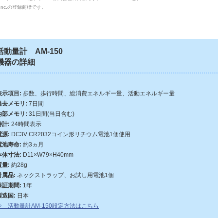
,Inc.の登録商標です。
活動量計 AM-150
機器の詳細
表示項目:
歩数、歩行時間、総消費エネルギー量、活動エネルギー量
過去メモリ:
7日間
内部メモリ:
31日間(当日含む)
時計:
24時間表示
電源:
DC3V CR2032コイン形リチウム電池1個使用
電池寿命:
約3ヵ月
本体寸法:
D11×W79×H40mm
質量:
約28g
付属品:
ネックストラップ、お試し用電池1個
保証期間:
1年
製造国:
日本
⇒ 活動量計AM-150設定方法はこちら