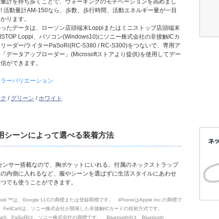
動量計を持ち歩くことで、ウォーキングのモチベーションを高めまし
! 活動量計AM-150なら、歩数、歩行時間、活動エネルギー量が一目
わかります。
ったデータは、ローソン店頭端末Loppiまたはミニストップ店頭端末
NISTOP Loppi、パソコン(Windows10)にソニー株式会社の非接触ICカ
リーダー/ライターPaSoRi(RC-S380 / RC-S300)をつないで、専用ア
「データアップローダー」(Microsoftストアより提供)を使用してデー
送信ができます。
カラーバリエーション
ンク
/
グリーン
/
ホワイト
用シーンによって選べる装着方法
Dセンサー搭載なので、胸ポケットにいれる、付属のネックストラップ
服の内側に入れるなど、服やシーンを選ばずに生活スタイルにあわせ
いつでも使うことができます。
roid ™は、Google LLCの商標または登録商標です。 iPhoneはApple Inc.の商標で
 FeliCa®は、ソニー株式会社が開発した非接触ICカードの技術方式です。
iCa®、PaSoRiは、ソニー株式会社の商標です。 Bluetooth®は、Bluetooth