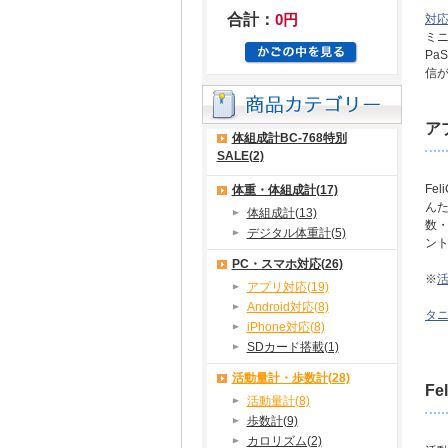
合計：
0円
対
ミニ
Pa
信
ア
体組成計BC-768特別
SALE(2)
Fe
体重・体組成計(17)
ん
体組成計(13)
数
デジタル体重計(5)
ン
PC・スマホ対応(26)
※
活
アプリ対応(19)
Android対応(8)
タ
iPhone対応(8)
SDカード搭載(1)
活動量計・歩数計(28)
F
活動量計(8)
歩数計(9)
カロリズム(2)