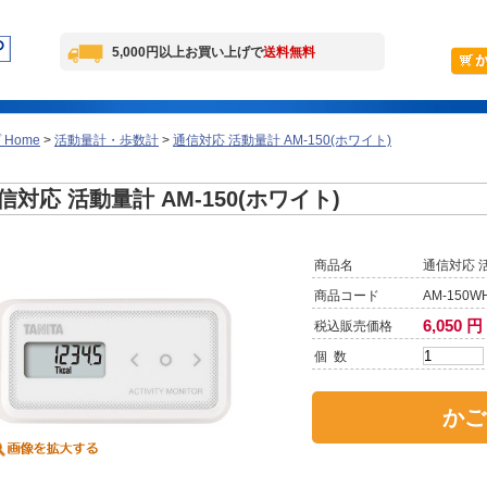
5,000円以上お買い上げで
送料無料
Home
>
活動量計・歩数計
>
通信対応 活動量計 AM-150(ホワイト)
信対応 活動量計 AM-150(ホワイト)
商品名
通信対応 活
商品コード
AM-150W
6,050 円
税込販売価格
個 数