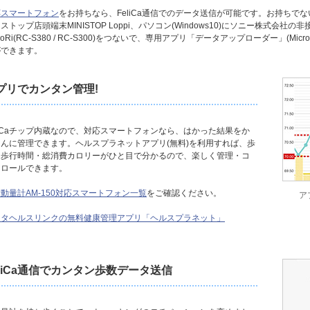
応スマートフォン
をお持ちなら、FeliCa通信でのデータ送信が可能です。お持ちでな
ストップ店頭端末MINISTOP Loppi、パソコン(Windows10)にソニー株式会社の
SoRi(RC-S380 / RC-S300)をつないで、専用アプリ「データアップローダー」(Mi
ができます。
プリでカンタン管理!
liCaチップ内蔵なので、対応スマートフォンなら、はかった結果をか
たんに管理できます。ヘルスプラネットアプリ(無料)を利用すれば、歩
・歩行時間・総消費カロリーがひと目で分かるので、楽しく管理・コ
トロールできます。
動量計AM-150対応スマートフォン一覧
をご確認ください。
ア
ニタヘルスリンクの無料健康管理アプリ「ヘルスプラネット」
eliCa通信でカンタン歩数データ送信