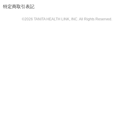
特定商取引表記
©
2026
TANITA HEALTH LINK, INC. All Rights Reserved.