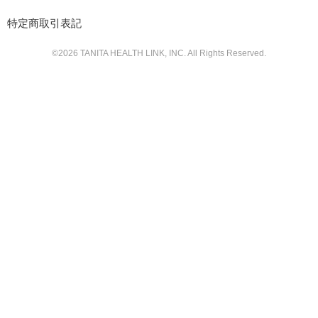
特定商取引表記
©
2026
TANITA HEALTH LINK, INC. All Rights Reserved.