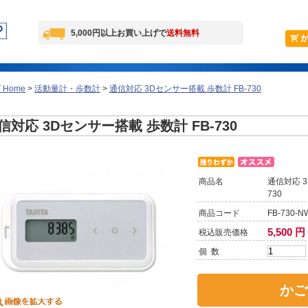
5,000円以上お買い上げで
送料無料
Home
>
活動量計・歩数計
>
通信対応 3Dセンサー搭載 歩数計 FB-730
信対応 3Dセンサー搭載 歩数計 FB-730
商品名
通信対応 3
730
商品コード
FB-730-N
5,500 円
税込販売価格
個 数