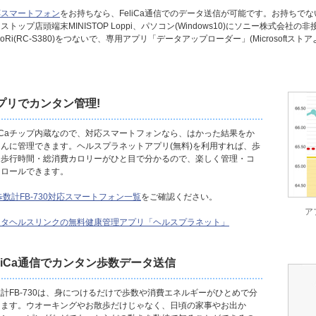
応スマートフォン
をお持ちなら、FeliCa通信でのデータ送信が可能です。お持ちでな
ストップ店頭端末MINISTOP Loppi、パソコン(Windows10)にソニー株式会社の
SoRi(RC-S380)をつないで、専用アプリ「データアップローダー」(Microsoft
。
プリでカンタン管理!
liCaチップ内蔵なので、対応スマートフォンなら、はかった結果をか
たんに管理できます。ヘルスプラネットアプリ(無料)を利用すれば、歩
・歩行時間・総消費カロリーがひと目で分かるので、楽しく管理・コ
トロールできます。
歩数計FB-730対応スマートフォン一覧
をご確認ください。
ア
ニタヘルスリンクの無料健康管理アプリ「ヘルスプラネット」
eliCa通信でカンタン歩数データ送信
計FB-730は、身につけるだけで歩数や消費エネルギーがひとめで分
ります。ウオーキングやお散歩だけじゃなく、日頃の家事やお出か